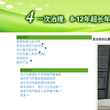
服务项目
您当前的位
家庭装修污染治理
别墅除甲醛治理
商业化场所污染治理
家庭除甲醛异味
万科城花璟苑空气污染治理除甲醛
酒店疗养中心除甲醛空气净化治理
办公楼污染治理
航空公司除甲醛
学校幼儿园教育机构空气净化处理
企事业单位除甲醛空气净化治理
汽车交通工具空气净化
家居馆整体室内空气净化
办公区域除甲醛空气净化治理
消杀防疫
餐饮类除甲醛空气净化治理
政府机关单位公共场合政务中心空气净化甲醛治理
公共场所消杀防疫
推荐产品
家庭消杀防疫
售楼部营销中心样板间除甲醛除异味
新闻动态
交通工具除甲醛空气净化
为什么要选叶子环保除甲醛服务
美容美体SPA会所空气净化治理
健身房除甲醛空气净化
室内空气甲醛检测国家标准
新装修写字楼除甲醛空气净化治理
医院除甲醛空气净化
武汉专业甲醛检测治理流程
银行除甲醛空气治理
新车异味大，用什么方法去除？
新房不除甲醛多久会甲醛中毒？
更多>>